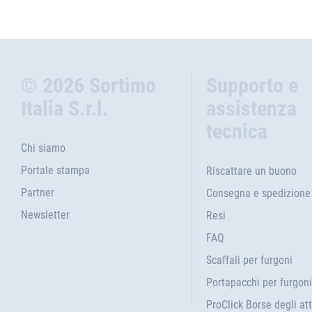
© 2026 Sortimo
Supporto e
Italia S.r.l.
assistenza
tecnica
Chi siamo
Portale stampa
Riscattare un buono
Partner
Consegna e spedizione
Newsletter
Resi
FAQ
Scaffali per furgoni
Portapacchi per furgoni
ProClick Borse degli att