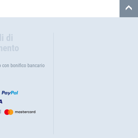
i di
mento
con bonifico bancario
d