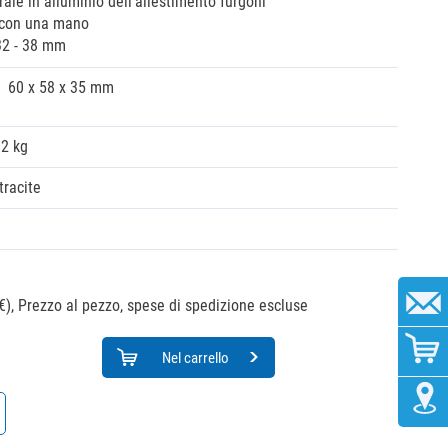
rale in alluminio dell’allestimento furgoni
 con una mano
32 - 38 mm
60 x 58 x 35 mm
02 kg
tracite
€),
Prezzo al pezzo, spese di spedizione escluse
Nel carrello