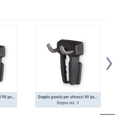
Gancio singolo per attrezzi 90 pannello laterale in alluminio
Doppio gancio per attrezzi 40 pannello laterale in alluminio
Scopra ora