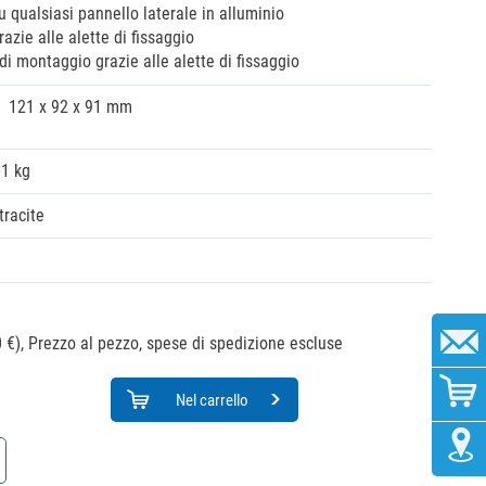
u qualsiasi pannello laterale in alluminio
azie alle alette di fissaggio
di montaggio grazie alle alette di fissaggio
121 x 92 x 91 mm
11 kg
tracite
 €),
Prezzo al pezzo, spese di spedizione escluse
Nel carrello