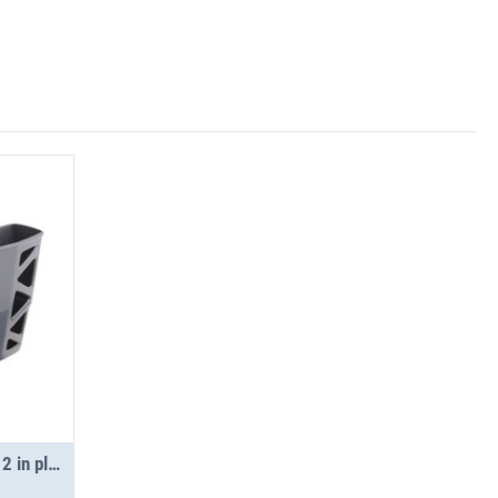
Vano portadocumenti 04-12 in plastica senza materiale di fissaggio