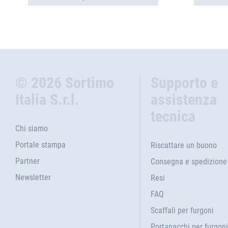
© 2026 Sortimo
Supporto e
Italia S.r.l.
assistenza
tecnica
Chi siamo
Portale stampa
Riscattare un buono
Partner
Consegna e spedizione
Newsletter
Resi
FAQ
Scaffali per furgoni
Portapacchi per furgoni