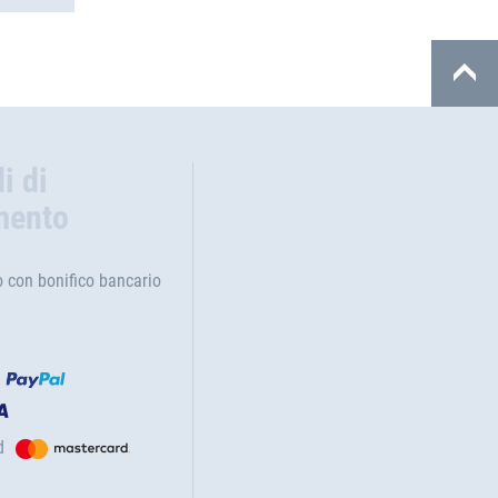
i di
mento
con bonifico bancario
d