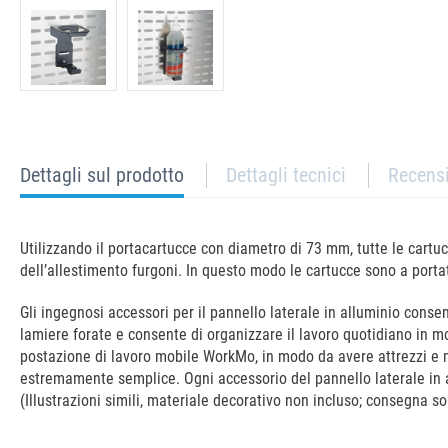
current
Dettagli sul prodotto
Dettagli tecnici
Recens
tab:
Utilizzando il portacartucce con diametro di 73 mm, tutte le cartu
dell’allestimento furgoni. In questo modo le cartucce sono a port
Gli ingegnosi accessori per il pannello laterale in alluminio cons
lamiere forate e consente di organizzare il lavoro quotidiano in mo
postazione di lavoro mobile WorkMo, in modo da avere attrezzi e mat
estremamente semplice. Ogni accessorio del pannello laterale in a
(Illustrazioni simili, materiale decorativo non incluso; consegna sol