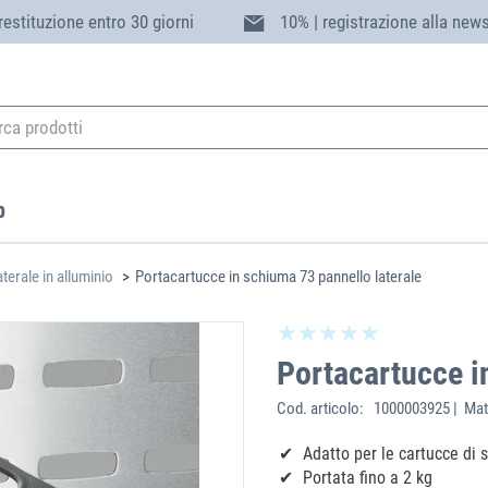
 restituzione entro 30 giorni
10% | registrazione alla news
p
terale in alluminio
Portacartucce in schiuma 73 pannello laterale
Portacartucce i
Cod. articolo:
1000003925 | Mat
Adatto per le cartucce di
Portata fino a 2 kg