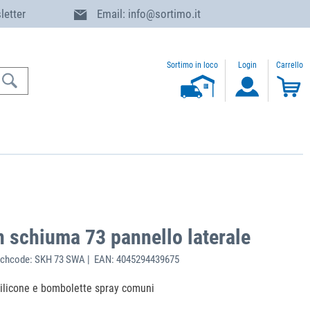
letter
Email: info@sortimo.it
Sortimo in loco
Login
Carrello
n schiuma 73 pannello laterale
chcode: SKH 73 SWA | EAN: 4045294439675
 silicone e bombolette spray comuni