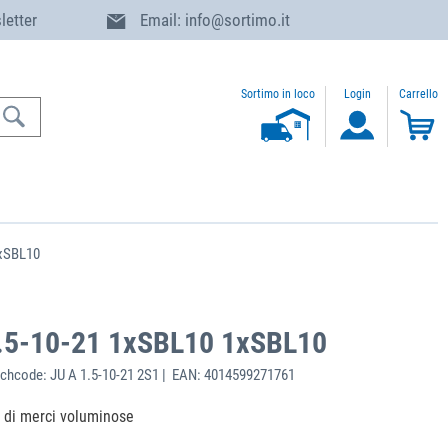
letter
Email: info@sortimo.it
Sortimo in loco
Login
Carrello
1xSBL10
.5-10-21 1xSBL10 1xSBL10
chcode: JU A 1.5-10-21 2S1 | EAN: 4014599271761
o di merci voluminose