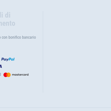
i di
mento
con bonifico bancario
d