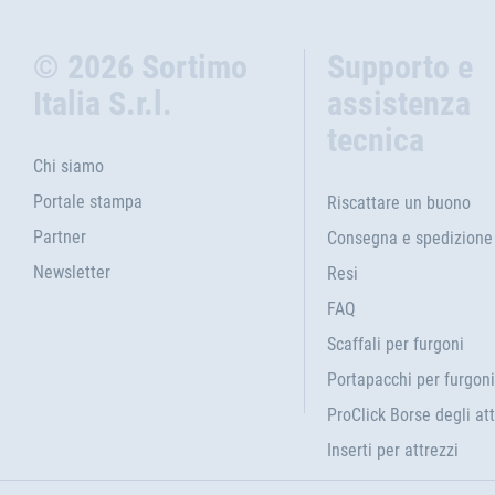
© 2026 Sortimo
Supporto e
Italia S.r.l.
assistenza
tecnica
Chi siamo
Portale stampa
Riscattare un buono
Partner
Consegna e spedizione
Newsletter
Resi
FAQ
Scaffali per furgoni
Portapacchi per furgoni
ProClick Borse degli att
Inserti per attrezzi