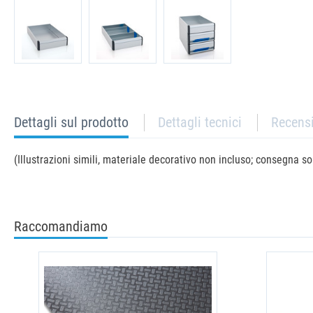
current
Dettagli sul prodotto
Dettagli tecnici
Recens
tab:
(Illustrazioni simili, materiale decorativo non incluso; consegna sol
Raccomandiamo