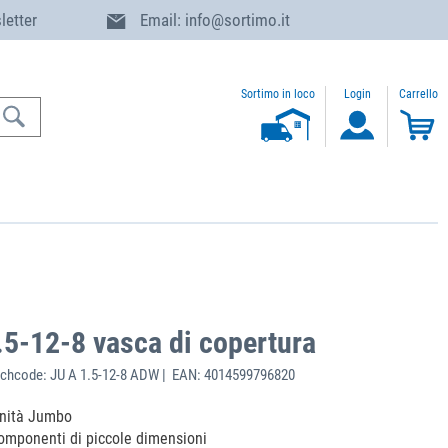
letter
Email: info@sortimo.it
Sortimo in loco
Login
Carrello
5-12-8 vasca di copertura
chcode: JU A 1.5-12-8 ADW | EAN: 4014599796820
unità Jumbo
 componenti di piccole dimensioni