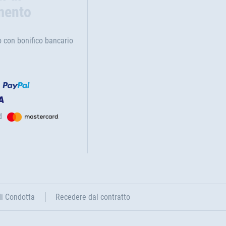
mento
con bonifico bancario
d
di Condotta
Recedere dal contratto