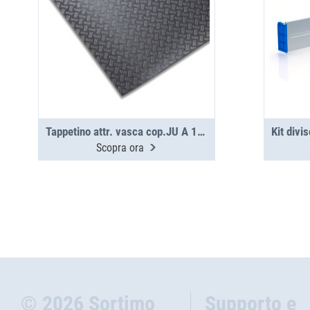
‌Tappetino attr. vasca cop.JU A 1.5-12-0
Scopra ora
© 2026 Sortimo
Supporto e