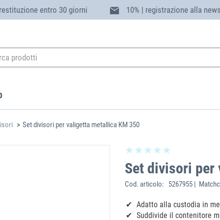
 restituzione entro 30 giorni
10% | registrazione alla news
p
isori
Set divisori per valigetta metallica KM 350
Set divisori per
Cod. articolo:
5267955 | Matchc
Adatto alla custodia in m
Suddivide il contenitore m