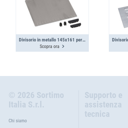
Divisorio in metallo 145x161 per valigette in metallo WM 350/351
Scopra ora
© 2026 Sortimo
Supporto e
Italia S.r.l.
assistenza
tecnica
Chi siamo