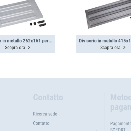
Divisorio in metallo 262x161 per valigette in metallo WM 350/351
Scopra ora
Scopra ora
Contatto
Metod
paga
Ricerca sede
Contatto
Pagamento 
SOFORT