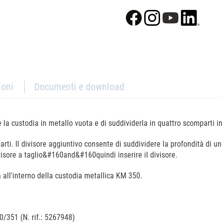
ioni
Documenti e download
rre la custodia in metallo vuota e di suddividerla in quattro scompart
arti. Il divisore aggiuntivo consente di suddividere la profondità di un
ivisore a taglio&#160and&#160quindi inserire il divisore.
 all'interno della custodia metallica KM 350.
0/351 (N. rif.: 5267948)