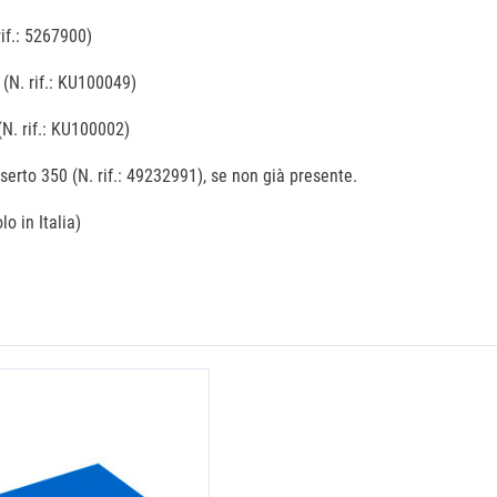
if.: 5267900)
 (N. rif.: KU100049)
(N. rif.: KU100002)
nserto 350 (N. rif.: 49232991), se non già presente.
o in Italia)