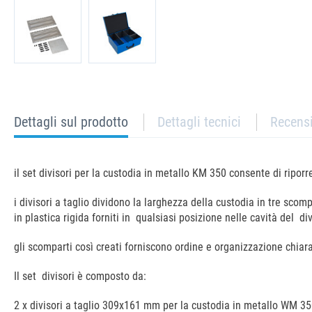
current
Dettagli sul prodotto
Dettagli tecnici
Recens
tab:
il set divisori per la custodia in metallo KM 350 consente di ripo
i divisori a taglio dividono la larghezza della custodia in tre scomp
in plastica rigida forniti in qualsiasi posizione nelle cavità del d
gli scomparti così creati forniscono ordine e organizzazione chiara
Il set divisori è composto da:
2 x divisori a taglio 309x161 mm per la custodia in metallo WM 35