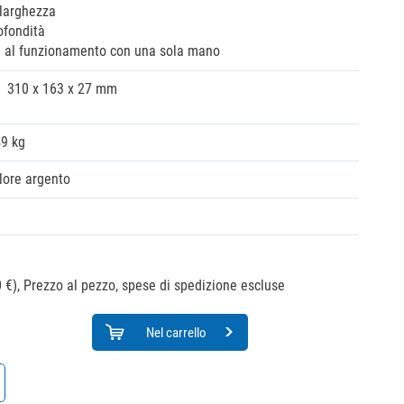
 larghezza
ofondità
e al funzionamento con una sola mano
310 x 163 x 27 mm
49 kg
lore argento
 €),
Prezzo al pezzo, spese di spedizione escluse
Nel carrello