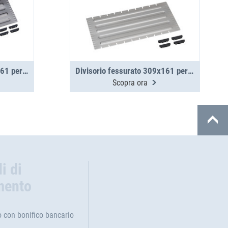
Divisorio in metallo 415x161 per valigette in metallo WM 350
Divisorio fessurato 309x161 per valigette in metallo WM 350/351
Scopra ora
i di
mento
con bonifico bancario