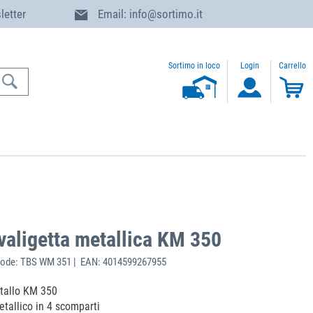
letter
Email: info@sortimo.it
Sortimo in loco
Login
Carrello
 valigetta metallica KM 350
ode: TBS WM 351 | EAN: 4014599267955
etallo KM 350
etallico in 4 scomparti