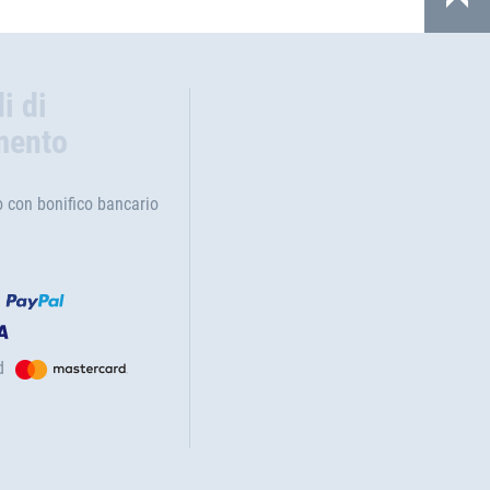
i di
mento
con bonifico bancario
d