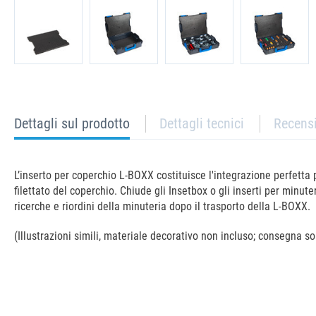
current
Dettagli sul prodotto
Dettagli tecnici
Recens
tab:
L’inserto per coperchio L-BOXX costituisce l'integrazione perfett
filettato del coperchio. Chiude gli Insetbox o gli inserti per minu
ricerche e riordini della minuteria dopo il trasporto della L-BOXX.
(Illustrazioni simili, materiale decorativo non incluso; consegna sol