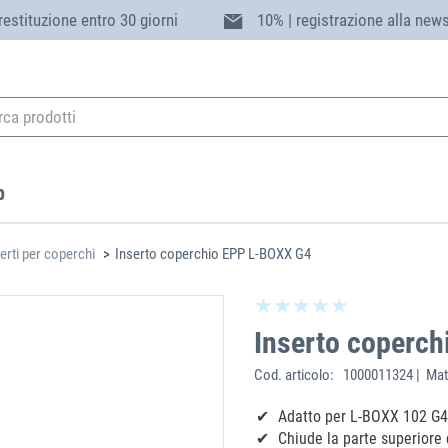
 restituzione entro 30 giorni
10% | registrazione alla news
p
erti per coperchi
Inserto coperchio EPP L-BOXX G4
Inserto coperc
Cod. articolo:
1000011324 | Mat
Adatto per L-BOXX 102 G
Chiude la parte superiore 