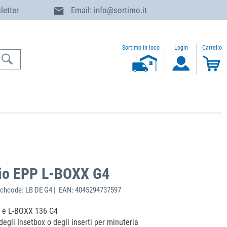
letter
Email: info@sortimo.it
Sortimo in loco
Login
Carrello
hio EPP L-BOXX G4
chcode: LB DE G4 | EAN: 4045294737597
4 e L-BOXX 136 G4
degli Insetbox o degli inserti per minuteria