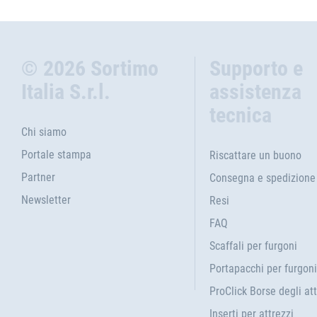
© 2026 Sortimo
Supporto e
Italia S.r.l.
assistenza
tecnica
Chi siamo
Portale stampa
Riscattare un buono
Partner
Consegna e spedizione
Newsletter
Resi
FAQ
Scaffali per furgoni
Portapacchi per furgoni
ProClick Borse degli att
Inserti per attrezzi