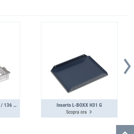
Supporto div. L-BOXX 102 / 136 G4
Inserto L-BOXX H31 G
Scopra ora