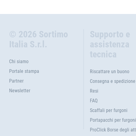
© 2026 Sortimo
Supporto e
Italia S.r.l.
assistenza
tecnica
Chi siamo
Portale stampa
Riscattare un buono
Partner
Consegna e spedizione
Newsletter
Resi
FAQ
Scaffali per furgoni
Portapacchi per furgoni
ProClick Borse degli att