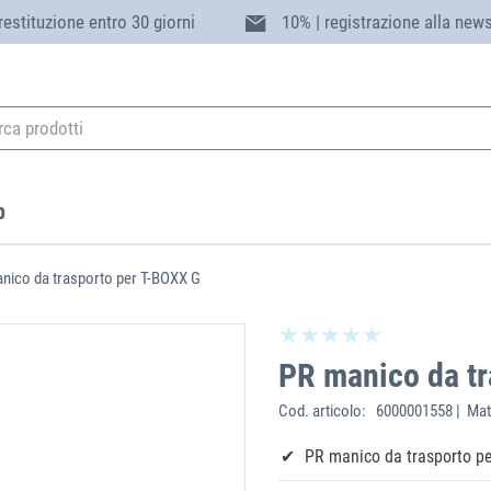
 restituzione entro 30 giorni
10% | registrazione alla news
p
nico da trasporto per T-BOXX G
PR manico da t
Cod. articolo:
6000001558 | Mat
PR manico da trasporto p