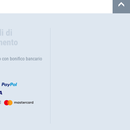
i di
mento
con bonifico bancario
d