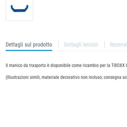
current
Dettagli sul prodotto
Dettagli tecnici
Recens
tab:
Il manico da trasporto è disponibile come ricambio per la T-BOXX 
(Illustrazioni simili, materiale decorativo non incluso; consegna sol