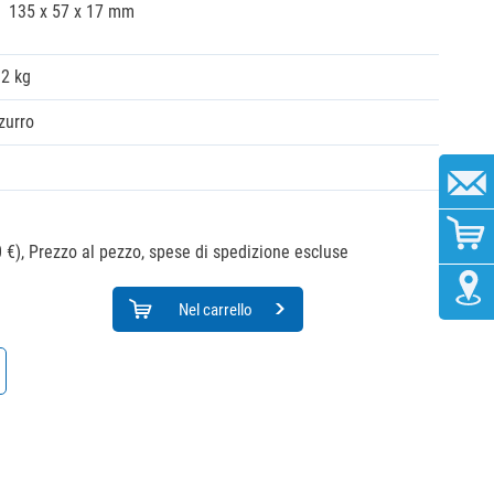
135 x 57 x 17 mm
02 kg
zurro
 €),
Prezzo al pezzo, spese di spedizione escluse
Nel carrello