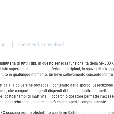
ioni
Documenti e download
 minuteria di tutti i tipi. In questo senso la funzionalità della SR-BO
ul lato superiore che su quello inferiore dei ripiani, lo spazio di stiva
enuto in qualunque momento. Un lieve sollevamento consente inoltre 
tica alla polvere ne protegge il contenuto dallo sporco. L’esecuzione
nsumo, che comportano ingenti dispendi di tempo e inoltre permette di
 costosi tempi di inattività. Il coperchio dosatore permette l’access
es. per i reintegri, il coperchio può essere aperto completamente.
BOXX possono essere etichettate con le mySortimo Labels. In questo m