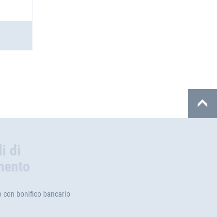
i di
mento
con bonifico bancario