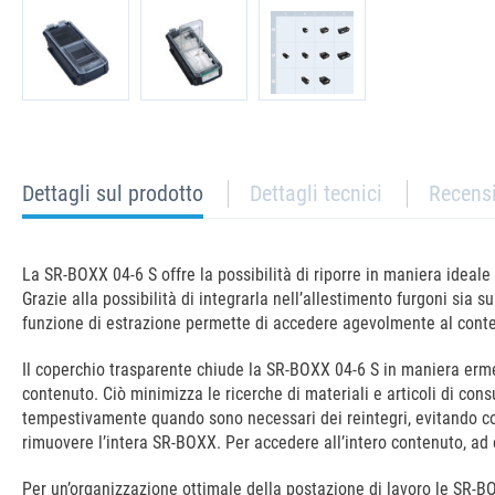
current
Dettagli sul prodotto
Dettagli tecnici
Recens
tab:
La SR-BOXX 04-6 S offre la possibilità di riporre in maniera ideale
Grazie alla possibilità di integrarla nell’allestimento furgoni sia s
funzione di estrazione permette di accedere agevolmente al cont
Il coperchio trasparente chiude la SR-BOXX 04-6 S in maniera erme
contenuto. Ciò minimizza le ricerche di materiali e articoli di co
tempestivamente quando sono necessari dei reintegri, evitando così
rimuovere l’intera SR-BOXX. Per accedere all’intero contenuto, ad 
Per un’organizzazione ottimale della postazione di lavoro le SR-