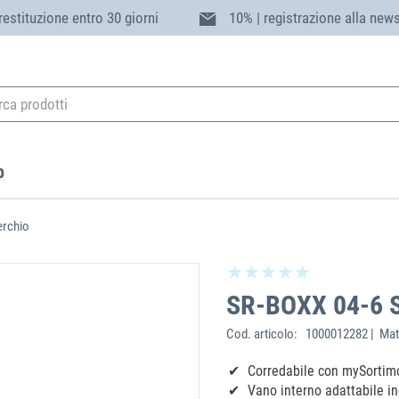
 restituzione entro 30 giorni
10% | registrazione alla news
p
erchio
SR-BOXX 04-6 S
Cod. articolo:
1000012282 | Mat
‌Corredabile con mySortim
Vano interno adattabile i