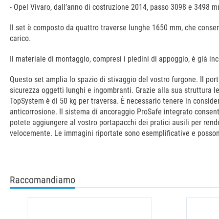
- Opel Vivaro, dall’anno di costruzione 2014, passo 3098 e 3498 m
Il set è composto da quattro traverse lunghe 1650 mm, che consento
carico.
Il materiale di montaggio, compresi i piedini di appoggio, è già i
Questo set amplia lo spazio di stivaggio del vostro furgone. Il por
sicurezza oggetti lunghi e ingombranti. Grazie alla sua struttura l
TopSystem è di 50 kg per traversa. È necessario tenere in conside
anticorrosione. Il sistema di ancoraggio ProSafe integrato consent
potete aggiungere al vostro portapacchi dei pratici ausili per rende
velocemente. Le immagini riportate sono esemplificative e possono d
Raccomandiamo