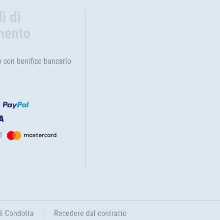
i di
mento
con bonifico bancario
d
di Condotta
Recedere dal contratto