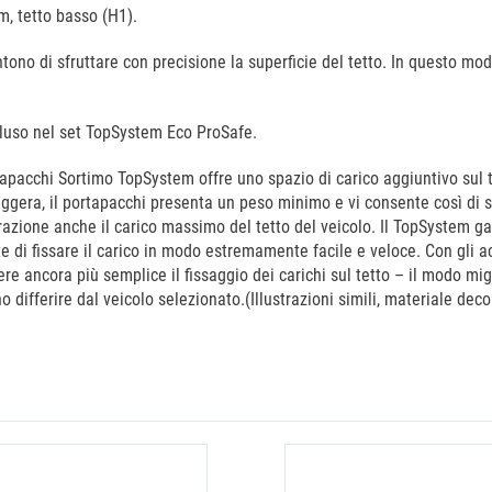
m, tetto basso (H1).
no di sfruttare con precisione la superficie del tetto. In questo mod
ncluso nel set TopSystem Eco ProSafe.
tapacchi Sortimo TopSystem offre uno spazio di carico aggiuntivo sul te
eggera, il portapacchi presenta un peso minimo e vi consente così di sf
razione anche il carico massimo del tetto del veicolo. Il TopSystem g
e di fissare il carico in modo estremamente facile e veloce. Con gli 
re ancora più semplice il fissaggio dei carichi sul tetto – il modo migl
ifferire dal veicolo selezionato.(Illustrazioni simili, materiale decor