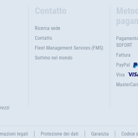
Contatto
Metod
paga
Ricerca sede
Contatto
Pagamento 
SOFORT
Fleet Management Services (FMS)
Fattura
Sortimo nel mondo
PayPal
Visa
MasterCar
rezzi
rmazioni legali
Protezione dei dati
Garanzia
Codice 