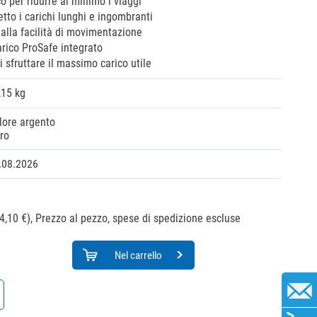
o per ridurre al minimo i viaggi
etto i carichi lunghi e ingombranti
alla facilità di movimentazione
arico ProSafe integrato
 sfruttare il massimo carico utile
,15 kg
lore argento
ro
.08.2026
4,10 €),
Prezzo al pezzo, spese di spedizione escluse
Nel carrello