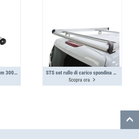
Tubo di trasporto TopSystem 3000 mm, in 2 parti
STS set rullo di carico spondina 1650
Scopra ora