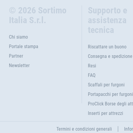
© 2026 Sortimo
Supporto e
Italia S.r.l.
assistenza
tecnica
Chi siamo
Portale stampa
Riscattare un buono
Partner
Consegna e spedizione
Newsletter
Resi
FAQ
Scaffali per furgoni
Portapacchi per furgoni
ProClick Borse degli att
Inserti per attrezzi
Termini e condizioni generali
Info