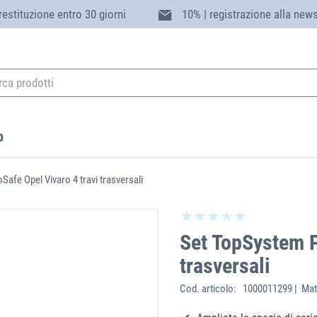
 restituzione entro 30 giorni
10% | registrazione alla news
p
afe Opel Vivaro 4 travi trasversali
Set TopSystem P
trasversali
Cod. articolo:
1000011299 | Mat