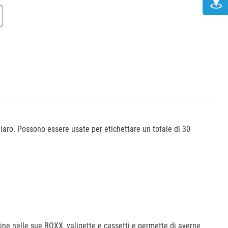
aro. Possono essere usate per etichettare un totale di 30
dine nelle sue BOXX, valigette e cassetti e permette di averne