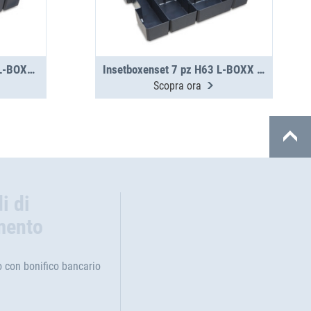
Set Insetbox 6 pezzi H95 L-BOXX 136 G4
Insetboxenset 7 pz H63 L-BOXX G4
Scopra ora
i di
mento
con bonifico bancario