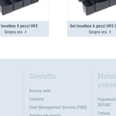
 Insetbox 4 pezzi H95
Scopra ora
Scopra ora
Contatto
Metod
paga
Ricerca sede
Contatto
Pagamento 
SOFORT
Fleet Management Services (FMS)
Fattura
Sortimo nel mondo