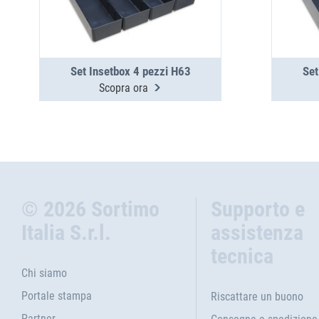
Set Insetbox 4 pezzi H63
Set
Scopra ora
© 2026 Sortimo
Supporto e
Italia S.r.l.
assistenza
tecnica
Chi siamo
Portale stampa
Riscattare un buono
Partner