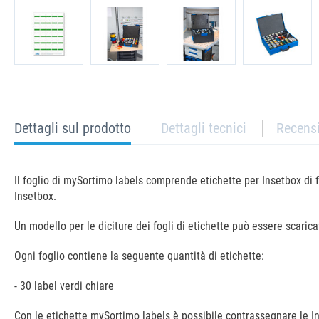
current
Dettagli sul prodotto
Dettagli tecnici
Recens
tab:
Il foglio di mySortimo labels comprende etichette per Insetbox di
Insetbox.
Un modello per le diciture dei fogli di etichette può essere scaric
Ogni foglio contiene la seguente quantità di etichette:
- 30 label verdi chiare
Con le etichette mySortimo labels è possibile contrassegnare le In