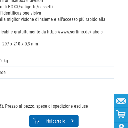
a di Insetbox e divisori
to di BOXX/valigette/cassetti
'identificazione visiva
lla miglior visione d'insieme e all'accesso più rapido alla
ricabile gratuitamente da https://www.sortimo.de/labels
297 x 210 x 0,3 mm
02 kg
rde
€),
Prezzo al pezzo, spese di spedizione escluse
Nel carrello