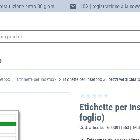
 restituzione entro 30 giorni
10% | registrazione alla news
p
setbox
Etichette per Insetbox
Etichette per Insetbox 30 pezzi verdi chiaro
Etichette per In
foglio)
Cod. articolo:
6000011550 | Mat