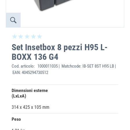
Set Insetbox 8 pezzi H95 L-
BOXX 136 G4
Cod. articolo:
1000011035 | Matchcode: IB-SET 8ST H95 LB |
EAN: 4045294730512
Dimensioni esterne
(LxLxA)
314 x 425 x 105 mm
Peso