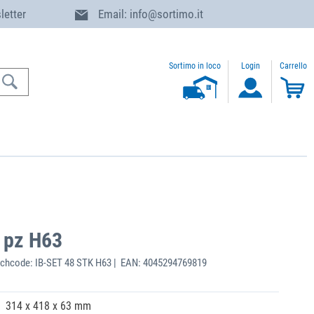
letter
Email: info@sortimo.it
Sortimo in loco
Login
Carrello
8 pz H63
chcode: IB-SET 48 STK H63 | EAN: 4045294769819
314 x 418 x 63 mm