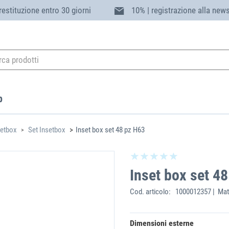
 restituzione entro 30 giorni
10% | registrazione alla news
p
setbox
Set Insetbox
Inset box set 48 pz H63
Inset box set 4
Cod. articolo:
1000012357 | Mat
Dimensioni esterne