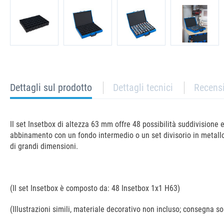
current
Dettagli sul prodotto
Dettagli tecnici
Recens
tab:
Il set Insetbox di altezza 63 mm offre 48 possibilità suddivisione e
abbinamento con un fondo intermedio o un set divisorio in metallo 
di grandi dimensioni.
(Il set Insetbox è composto da: 48 Insetbox 1x1 H63)
(Illustrazioni simili, materiale decorativo non incluso; consegna sol