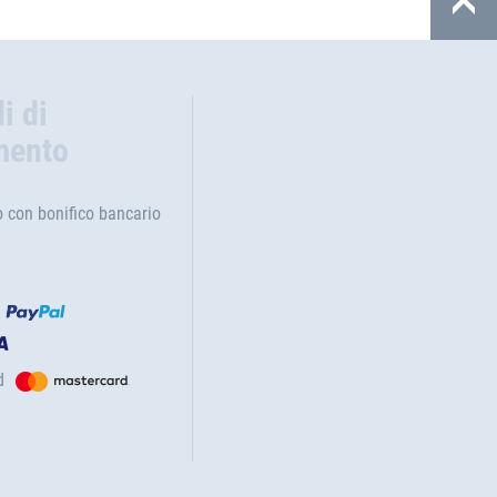
i di
mento
con bonifico bancario
d