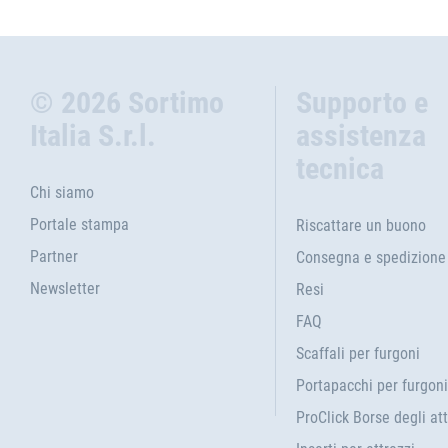
© 2026 Sortimo
Supporto e
Italia S.r.l.
assistenza
tecnica
Chi siamo
Portale stampa
Riscattare un buono
Partner
Consegna e spedizione
Newsletter
Resi
FAQ
Scaffali per furgoni
Portapacchi per furgoni
ProClick Borse degli att